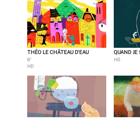
THÉO LE CHÂTEAU D’EAU
QUAND JE 
8'
HD
HD
CIRCUIT MARINE
MON PAPI
8'
7'