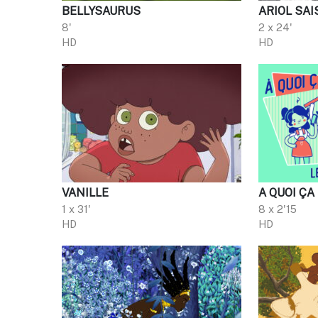
BELLYSAURUS
ARIOL SAI
8'
2 x 24'
HD
HD
VANILLE
A QUOI Ç
1 x 31'
8 x 2'15
HD
HD