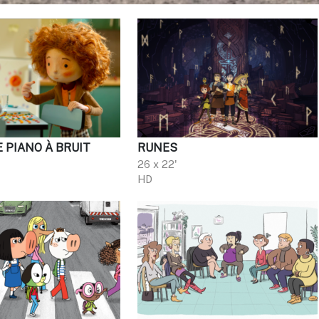
E PIANO À BRUIT
RUNES
26 x 22'
HD