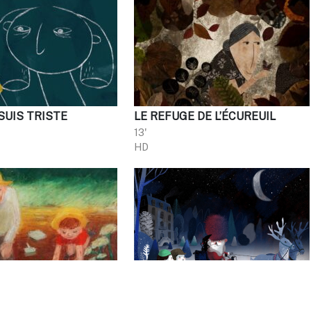
SUIS TRISTE
LE REFUGE DE L’ÉCUREUIL
13'
HD
 S’EST CACHÉ
OPÉRATION PÈRE NOËL
1 x 26'