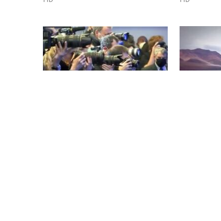
PRÉSIDENTS DANS L’OBJECTIF
CALIENTE
1 x 52'
AUX DÉMO
HD
1 x 52'
HD