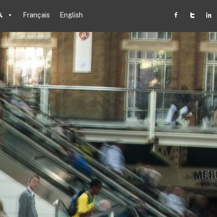
Français
English