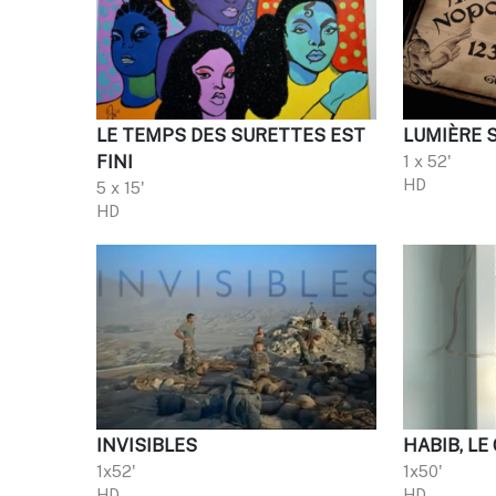
LE TEMPS DES SURETTES EST
LUMIÈRE 
FINI
1 x 52'
HD
5 x 15'
HD
INVISIBLES
HABIB, LE
1x52'
1x50'
HD
HD