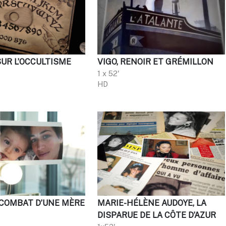
SUR L’OCCULTISME
VIGO, RENOIR ET GRÉMILLON
1 x 52'
HD
 COMBAT D’UNE MÈRE
MARIE-HÉLÈNE AUDOYE, LA
DISPARUE DE LA CÔTE D’AZUR