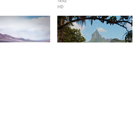
1x52'
HD
! DES DICTATURES
DIEU, LA CRÉATION ET LES
CRATIES
POLYNÉSIENS
1 x 30'
HD