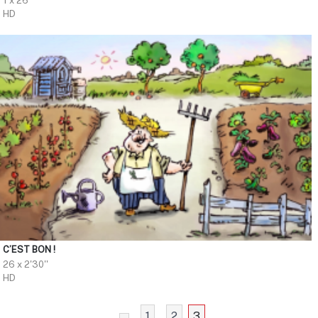
1 x 26'
HD
C’EST BON !
26 x 2'30''
HD
1
2
3