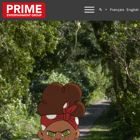
Français
English