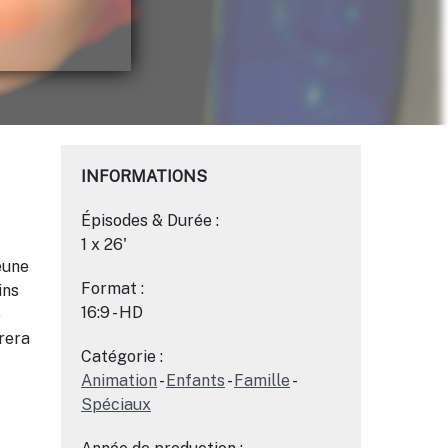
INFORMATIONS
Épisodes & Durée :
1 x 26'
eune
Format :
ins
16:9 - HD
e
vrera
Catégorie :
Animation
-
Enfants
-
Famille
-
Spéciaux