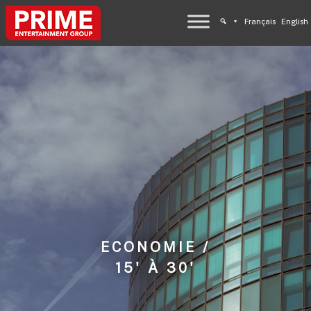
Français
English
ECONOMIE /
15' À 30'