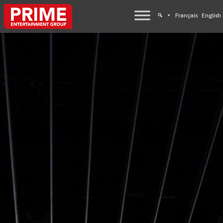
Français
English