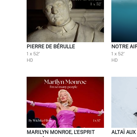
PIERRE DE BÉRULLE
NOTRE AI
1 x 52'
1 x 52'
HD
HD
MARILYN MONROE, L’ESPRIT
ALTAÏ AUX