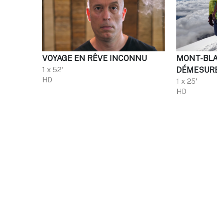
VOYAGE EN RÊVE INCONNU
MONT-BLA
1 x 52'
DÉMESUR
HD
1 x 25'
HD