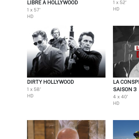
LIBRE À HOLLYWOOD
1 x 52'
HD
1 x 57'
HD
DIRTY HOLLYWOOD
LA CONSPI
1 x 58'
SAISON 3
HD
4 x 40'
HD