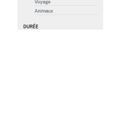
Voyage
Animaux
DURÉE
Moins de 15'
15' à 30'
31' à 45'
Plus de 45'
FORMAT
4K
HD
SD