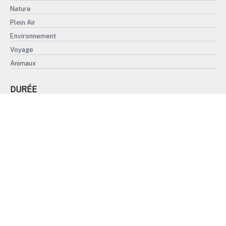
Nature
Plein Air
Environnement
Voyage
Animaux
DURÉE
Moins de 15'
15' à 30'
31' à 45'
Plus de 45'
FORMAT
4K
HD
SD