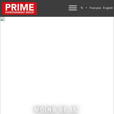
Français
English
MOINS DE 15'