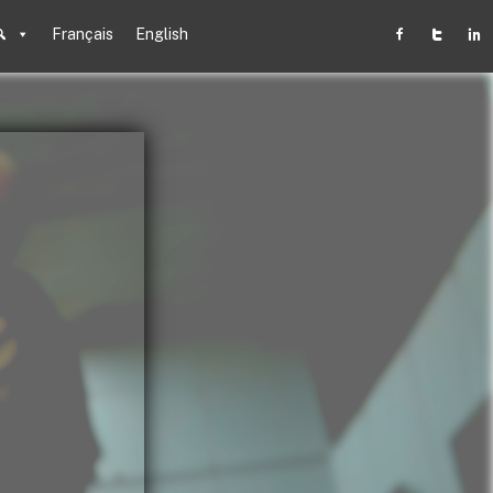
Français
English