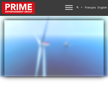
Français
English