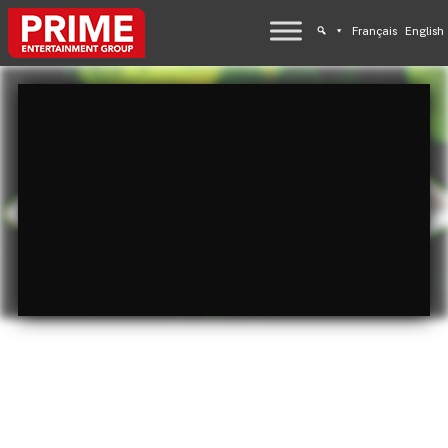
Français
English