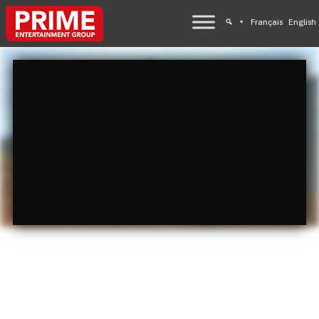
Français
English