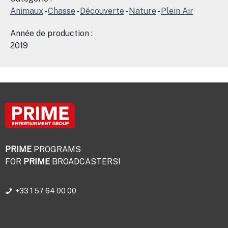
Animaux
-
Chasse
-
Découverte
-
Nature
-
Plein Air
Année de production :
2019
PRIME
PROGRAMS
FOR
PRIME
BROADCASTERS!
+33 1 57 64 00 00