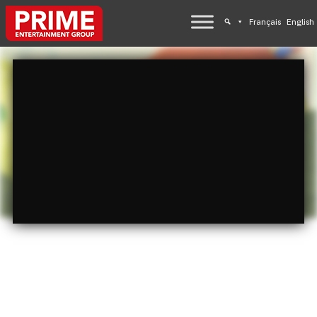
Français
English