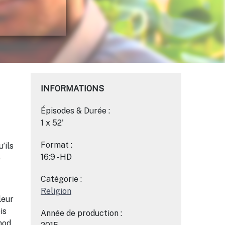
INFORMATIONS
Épisodes & Durée :
1 x 52'
Format :
’ils
16:9 - HD
e
Catégorie :
Religion
leur
is
Année de production :
nod.