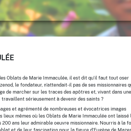
ULÉE
s Oblats de Marie Immaculée, il est dit qu’il faut tout oser
nod, le fondateur, n’attendait-il pas de ses missionnaires qu
ge de marcher sur les traces des apôtres et, vivant dans un
ls travaillent sérieusement à devenir des saints ?
nages et agrémenté de nombreuses et évocatrices images
les lieux mêmes où
les Oblat
s de Marie Immaculée ont laissé 
200 ans leur admirable oeuvre missionnaire. Nourris à la fo
blat et de leur fascination pour la figure d’Eugène de Maze