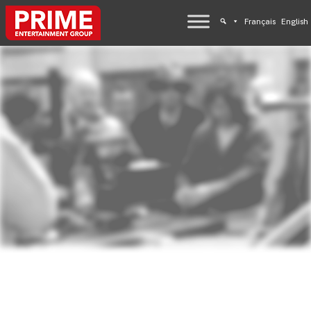
Français
English