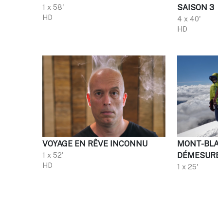
1 x 58'
SAISON 3
HD
4 x 40'
HD
VOYAGE EN RÊVE INCONNU
MONT-BLA
1 x 52'
DÉMESUR
HD
1 x 25'
HD