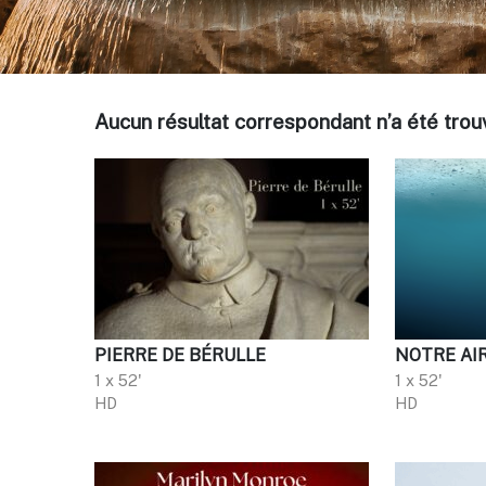
Aucun résultat correspondant n’a été tr
PIERRE DE BÉRULLE
NOTRE AI
1 x 52'
1 x 52'
HD
HD