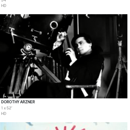
54'
HD
DOROTHY ARZNER
1 x 52'
HD