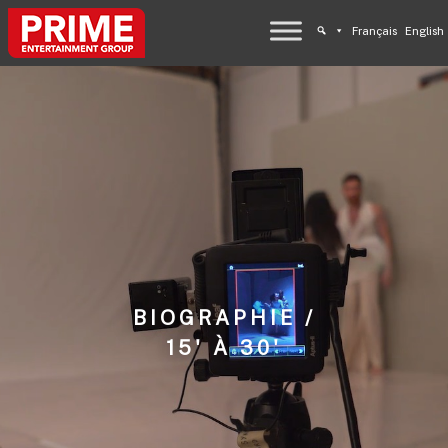
Français
English
BIOGRAPHIE /
15' À 30'