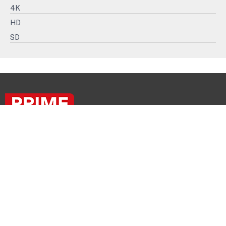
4K
HD
SD
PRIME
PROGRAMS
FOR
PRIME
BROADCASTERS!
+33 1 57 64 00 00