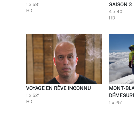
1 x 58'
SAISON 3
HD
4 x 40'
HD
VOYAGE EN RÊVE INCONNU
MONT-BLA
1 x 52'
DÉMESUR
HD
1 x 25'
HD