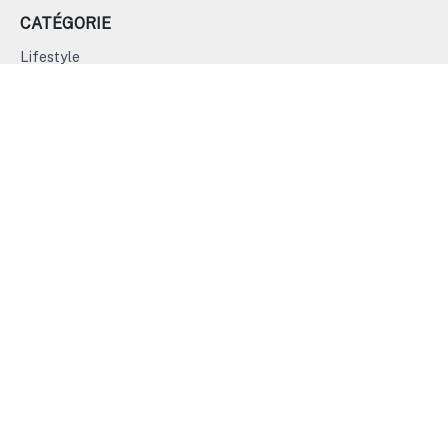
CATÉGORIE
Lifestyle
Cuisine
Sport
Fitness
Moteurs
DURÉE
Moins de 15'
15' à 30'
31' à 45'
Plus de 45'
FORMAT
4K