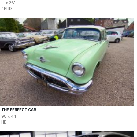
11 x 26'
4KHD
THE PERFECT CAR
98 x 44
HD