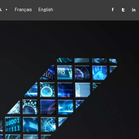
Français
English