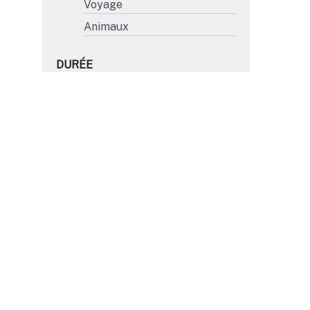
Voyage
Animaux
DURÉE
Moins de 15'
15' à 30'
31' à 45'
Plus de 45'
FORMAT
4K
HD
SD