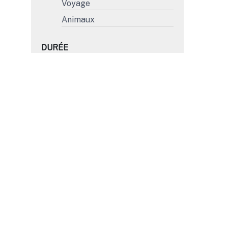
Voyage
Animaux
DURÉE
Moins de 15'
15' à 30'
31' à 45'
Plus de 45'
FORMAT
4K
HD
SD