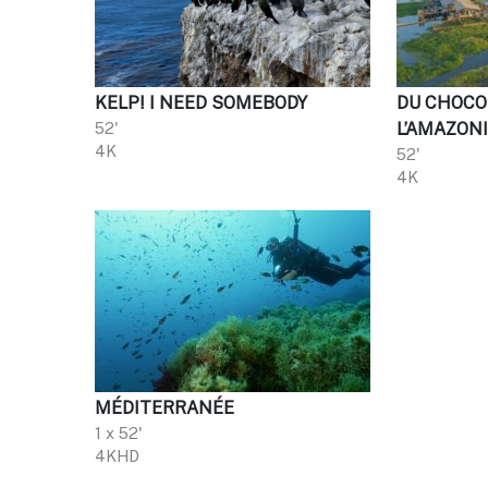
KELP! I NEED SOMEBODY
DU CHOCO
52'
L’AMAZON
4K
52'
4K
MÉDITERRANÉE
1 x 52'
4KHD