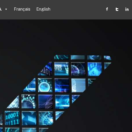
Français
English