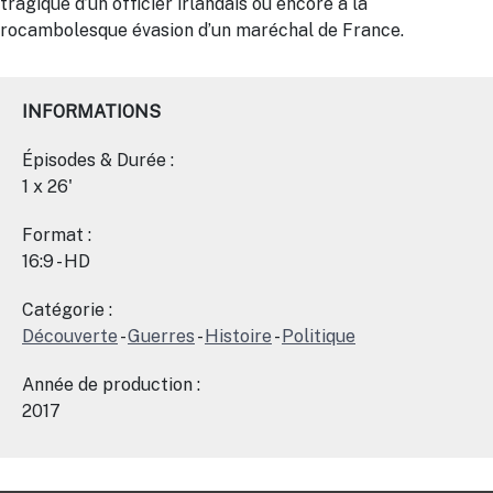
tragique d’un officier irlandais ou encore à la
rocambolesque évasion d’un maréchal de France.
INFORMATIONS
Épisodes & Durée :
1 x 26'
Format :
16:9 - HD
Catégorie :
Découverte
-
Guerres
-
Histoire
-
Politique
Année de production :
2017