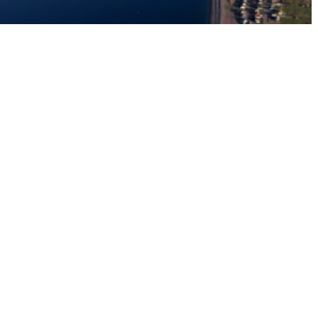
MIQUELON, UNE ÎLE FACE AU RÉCHAUFFEMENT CLIMATIQUE
1 x 52'
CATÉGORIE
Culture
Architecture
Art
Danse
Musique
Biographie
Concert
DURÉE
Moins de 15'