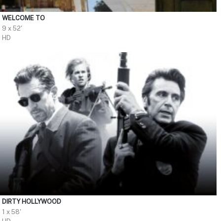
WELCOME TO
9 x 52'
HD
DIRTY HOLLYWOOD
1 x 58'