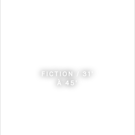
FICTION / 31'
À 45'