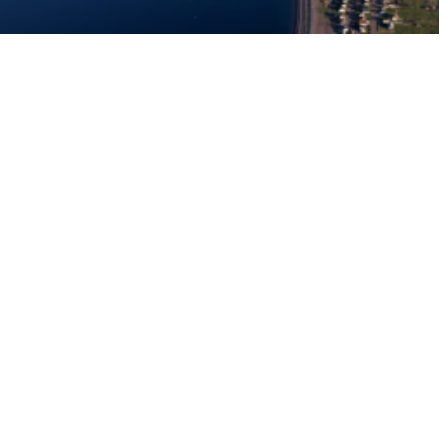
MIQUELON, UNE ÎLE FACE AU RÉCHAUFFEMENT CLIMATIQUE
1 x 52'
CATÉGORIE
Culture
Architecture
Art
Danse
Musique
Biographie
Concert
DURÉE
Moins de 15'