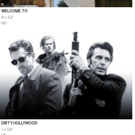
WELCOME TO
9 x 52'
HD
DIRTY HOLLYWOOD
1 x 58'