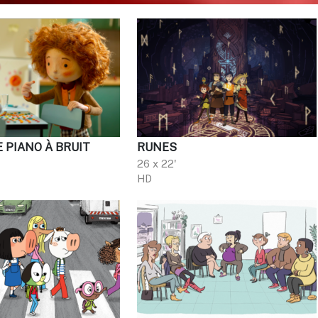
E PIANO À BRUIT
RUNES
26 x 22'
HD