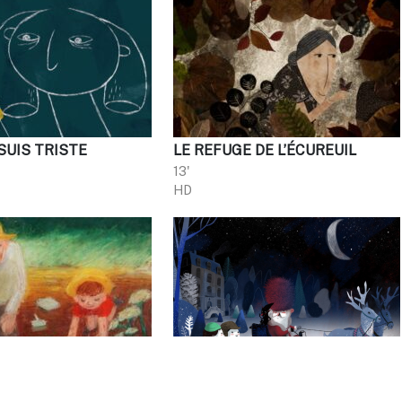
SUIS TRISTE
LE REFUGE DE L’ÉCUREUIL
13'
HD
 S’EST CACHÉ
OPÉRATION PÈRE NOËL
1 x 26'