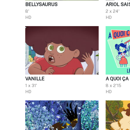
BELLYSAURUS
ARIOL SAI
8'
2 x 24'
HD
HD
VANILLE
A QUOI Ç
1 x 31'
8 x 2'15
HD
HD