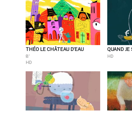
THÉO LE CHÂTEAU D’EAU
QUAND JE 
8'
HD
HD
CIRCUIT MARINE
MON PAPI
8'
7'