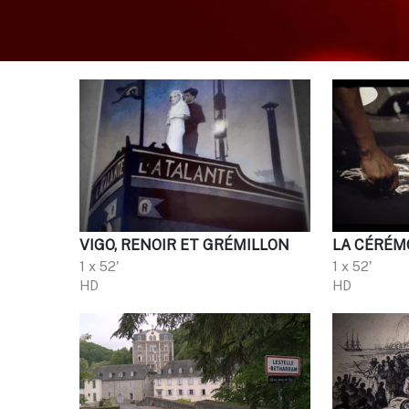
VIGO, RENOIR ET GRÉMILLON
LA CÉRÉM
1 x 52'
1 x 52'
HD
HD