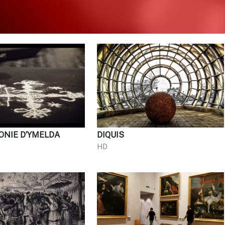
ONIE D’YMELDA
DIQUIS
HD