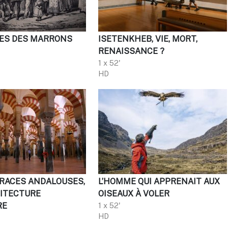
ÉES DES MARRONS
ISETENKHEB, VIE, MORT,
RENAISSANCE ?
1 x 52'
HD
TRACES ANDALOUSES,
L’HOMME QUI APPRENAIT AUX
ITECTURE
OISEAUX À VOLER
RE
1 x 52'
HD