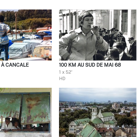
S À CANCALE
100 KM AU SUD DE MAI 68
1 x 52'
HD