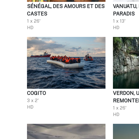
SÉNÉGAL, DES AMOURS ET DES
VANUATU, 
CASTES
PARADIS
1 x 26'
1 x 13'
HD
HD
COGITO
VERDON, 
3 x 2'
REMONTER
HD
1 x 26'
HD