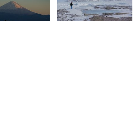
ES KAMIS, JAPON DES
INUKSHUCK
S
1 x 52'
HD
CRÉPUSCULE
NÉANDERTHALIEN