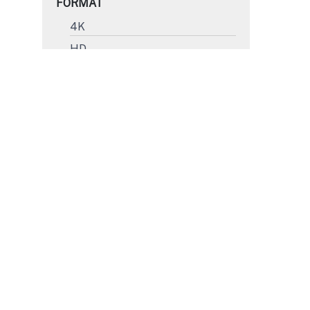
FORMAT
4K
HD
SD