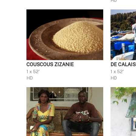
HD
COUSCOUS ZIZANIE
DE CALAI
1 x 52'
1 x 52'
HD
HD