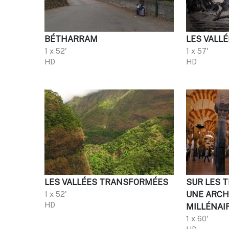
BÉTHARRAM
LES VALL
1 x 52'
1 x 57'
HD
HD
LES VALLÉES TRANSFORMÉES
SUR LES 
1 x 52'
UNE ARCH
HD
MILLÉNAI
1 x 60'