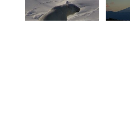
NUNAVIK, TERRE DE GLACE
AU PAYS D
1 x 52'
HAUTEUR
HD
1 x 52'
HD
HENROMICHI, LE TOUR DE L’ÂME
SYMBIOSE
EN 88 TEMPLES
1 x 52'