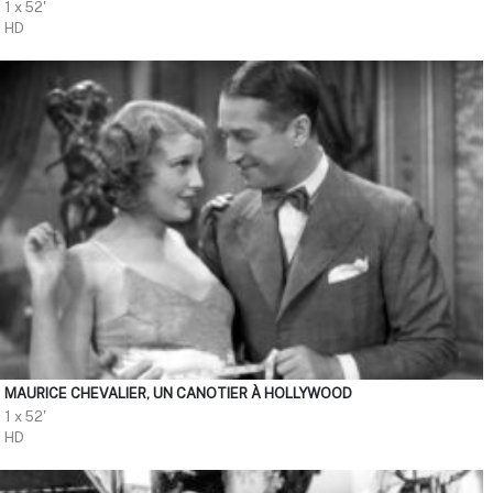
1 x 52'
HD
MAURICE CHEVALIER, UN CANOTIER À HOLLYWOOD
1 x 52'
HD