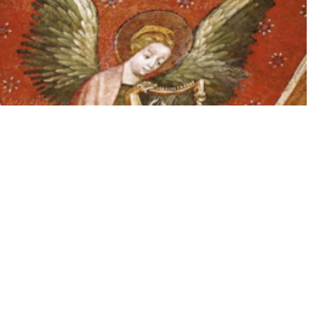
ANGES MUSICIENS
1 x 52'
HD
1
2
3
4
CATÉGORIE