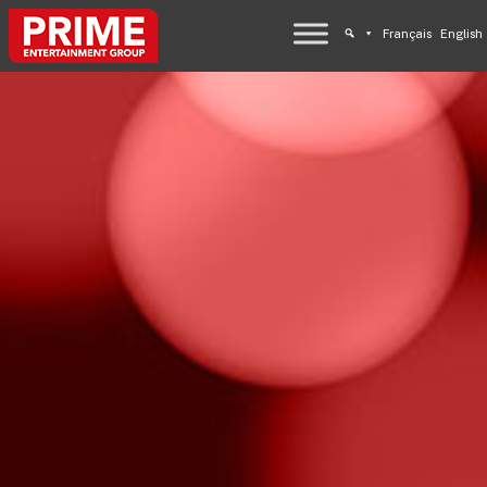
Français
English