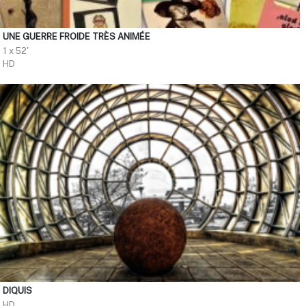
UNE GUERRE FROIDE TRÈS ANIMÉE
1 x 52'
HD
DIQUIS
HD