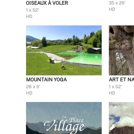
OISEAUX À VOLER
35 x 26'
HD
1 x 52'
HD
MOUNTAIN YOGA
ART ET N
28 x 6'
1 x 52'
HD
HD