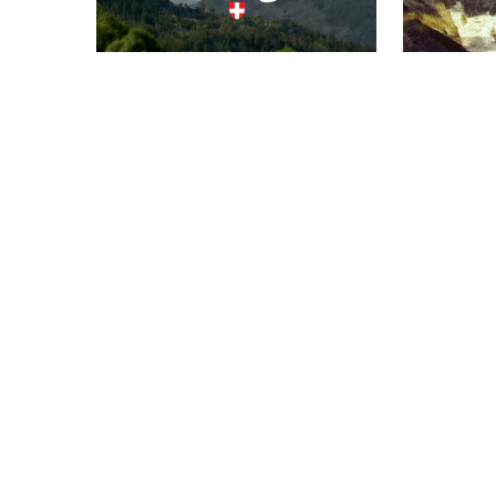
LA PLACE DU VILLAGE
INSPIRAT
273 x 26
40 x 3'
HD
HD
LES SAUMONS KING DU CHILI
IL FAUT G
1 x 52'
OUVERTE
HD
1 x 52'
HD