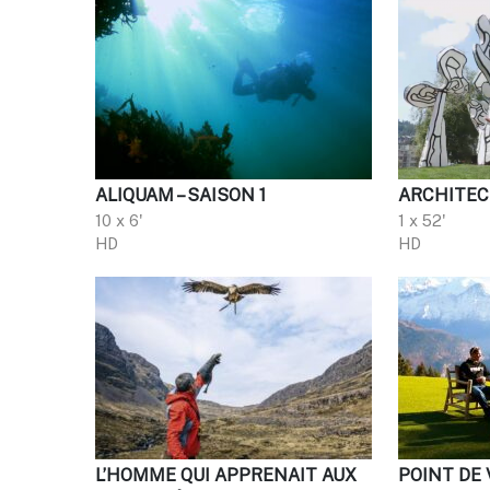
ALIQUAM – SAISON 1
ARCHITEC
10 x 6'
1 x 52'
HD
HD
L’HOMME QUI APPRENAIT AUX
POINT DE