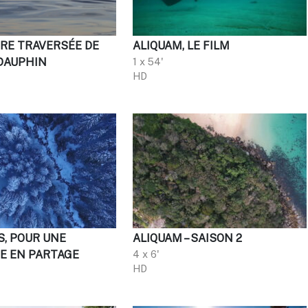
ÈRE TRAVERSÉE DE
ALIQUAM, LE FILM
DAUPHIN
1 x 54'
HD
S, POUR UNE
ALIQUAM – SAISON 2
 EN PARTAGE
4 x 6'
HD