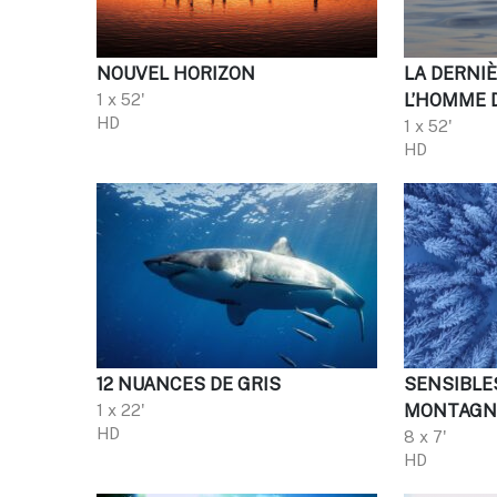
NOUVEL HORIZON
LA DERNI
1 x 52'
L’HOMME 
HD
1 x 52'
HD
12 NUANCES DE GRIS
SENSIBLE
1 x 22'
MONTAGNE
HD
8 x 7'
HD